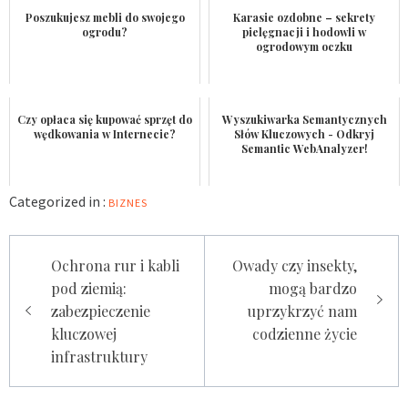
Poszukujesz mebli do swojego
Karasie ozdobne – sekrety
ogrodu?
pielęgnacji i hodowli w
ogrodowym oczku
Czy opłaca się kupować sprzęt do
Wyszukiwarka Semantycznych
wędkowania w Internecie?
Słów Kluczowych - Odkryj
Semantic WebAnalyzer!
Categorized in :
BIZNES
Nawigacja
Ochrona rur i kabli
Owady czy insekty,
wpisu
pod ziemią:
mogą bardzo
zabezpieczenie
uprzykrzyć nam
kluczowej
codzienne życie
infrastruktury