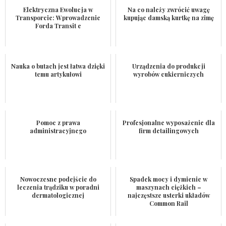
Elektryczna Ewolucja w
Na co należy zwrócić uwagę
Transporcie: Wprowadzenie
kupując damską kurtkę na zimę
Forda Transit e
Nauka o butach jest łatwa dzięki
Urządzenia do produkcji
temu artykułowi
wyrobów cukierniczych
Pomoc z prawa
Profesjonalne wyposażenie dla
administracyjnego
firm detailingowych
Nowoczesne podejście do
Spadek mocy i dymienie w
leczenia trądziku w poradni
maszynach ciężkich –
dermatologicznej
najczęstsze usterki układów
Common Rail