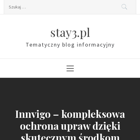
Skip
Szukaj:
to
content
stay3.pl
Tematyczny blog informacyjny
Primary
Menu
Innvigo – kompleksowa
ochrona upraw dzięki
skutecznym środkom