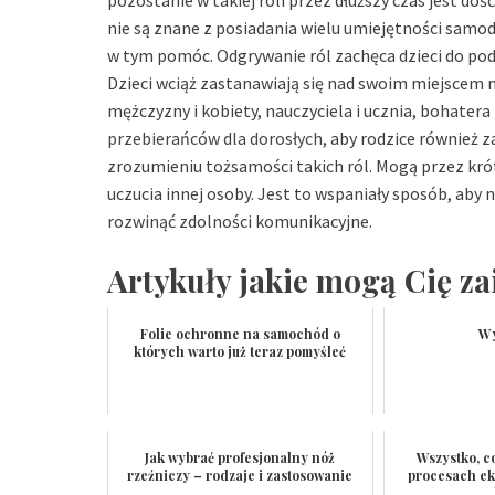
pozostanie w takiej roli przez dłuższy czas jest do
nie są znane z posiadania wielu umiejętności samod
w tym pomóc. Odgrywanie ról zachęca dzieci do po
Dzieci wciąż zastanawiają się nad swoim miejscem n
mężczyzny i kobiety, nauczyciela i ucznia, bohatera
przebierańców dla dorosłych
, aby rodzice również 
zrozumieniu tożsamości takich ról. Mogą przez kr
uczucia innej osoby. Jest to wspaniały sposób, aby 
rozwinąć zdolności komunikacyjne.
Artykuły jakie mogą Cię za
Folie ochronne na samochód o
Wy
których warto już teraz pomyśleć
Jak wybrać profesjonalny nóż
Wszystko, c
rzeźniczy – rodzaje i zastosowanie
procesach eks