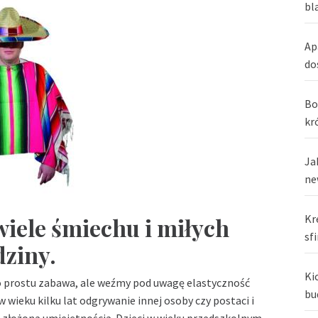
bl
Ap
do
Bo
kr
Ja
ne
Kr
 wiele śmiechu i miłych
sf
dziny.
Ki
po prostu zabawa, ale weźmy pod uwagę elastyczność
bu
w wieku kilku lat odgrywanie innej osoby czy postaci i