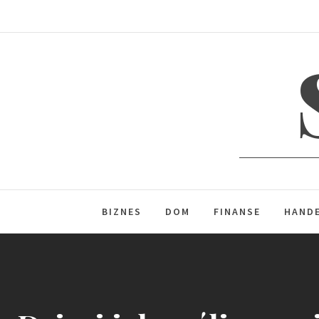
Skip
to
content
BIZNES
DOM
FINANSE
HAND