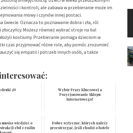
ść złożoną umiejętnością. Dzieci w wieku przedszkolnym
zielności i kontroli, ale zabawa w przebieranie może im
dejmowania mowy i czynów innej postaci.
a świecie. Oznacza to poznawanie dobra i zła, ról
 i złoczyńcy. Możesz również wybrać
stroje na bal
założyli kostiumy. Przebieranie pomaga dzieciom w
ótki czas przyjmować różne role, aby pomóc zrozumieć
nauczyć się empatii i potrzeb innych osób, a także
interesować:
druki 3D
Wybór Frazy Kluczowej a
Pozycjonowanie Sklepu
Internetowego!
o musisz wiedzieć o
Dobre wytyczne, których należy
trakcji cbd z roślin
przestrzegać, jeśli chodzi o hotele
konopi