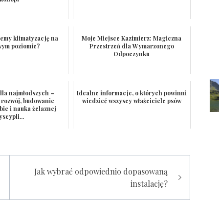
iemy klimatyzację na
Moje Miejsce Kazimierz: Magiczna
wym poziomie?
Przestrzeń dla Wymarzonego
Odpoczynku
dla najmłodszych –
Idealne informacje, o których powinni
rozwój, budowanie
wiedzieć wszyscy właściciele psów
bie i nauka żelaznej
yscypli...
Jak wybrać odpowiednio dopasowaną
instalację?