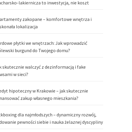
acharsko-lakiernicza to inwestycja, nie koszt
artamenty zakopane – komfortowe wnętrza i
skonała lokalizacja
rdowe płytki we wnętrzach: Jak wprowadzić
ólewski burgund do Twojego domu?
k skutecznie walczyć z dezinformacją i fake
wsami w sieci?
edyt hipoteczny w Krakowie – jak skutecznie
inansować zakup własnego mieszkania?
ckboxing dla najmłodszych – dynamiczny rozwój,
dowanie pewności siebie i nauka żelaznej dyscypliny