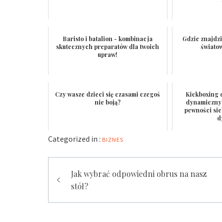
Baristo i batalion - kombinacja
Gdzie znajdz
skutecznych preparatów dla twoich
świato
upraw!
Czy wasze dzieci się czasami czegoś
Kickboxing 
nie boją?
dynamiczny 
pewności sie
d
Categorized in :
BIZNES
Nawigacja
Jak wybrać odpowiedni obrus na nasz
wpisu
stół?