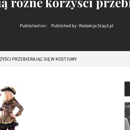
pią różne korzyści przeb
Published on :
Published by :
Redakcja Stay3.pl
ZYŚCI PRZEBIERAJĄC SIĘ W KOSTIUMY