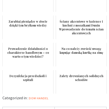
Zarabiaj pieniądze w złocie
Ściany akcentowe w łazience i
dzięki tym bryłkom wiedzy
kuchni z mozaikami Dunin
Wprowadzenie do tematu ścian
akcentowych
Prowadzenie działalności o
Na co należy zwrócić uwagę
charakterze handlowym – co
kupując damską kurtkę na zimę
warto o tym wiedzieć?
Dezynfekcja przedszkoli i
Zalety drewnianych solidnych
szpitali
schodów
Categorized in :
DOM
HANDEL