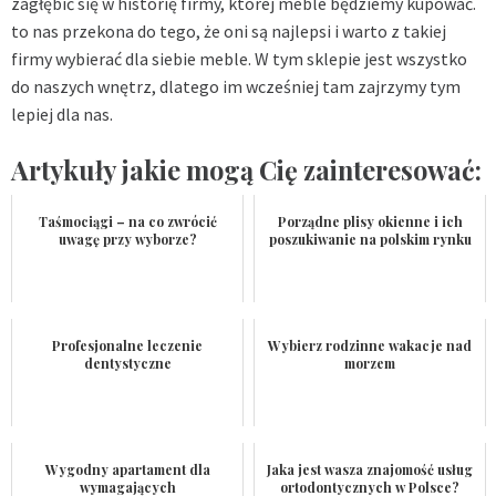
zagłębić się w historię firmy, której meble będziemy kupować.
to nas przekona do tego, że oni są najlepsi i warto z takiej
firmy wybierać dla siebie meble. W tym sklepie jest wszystko
do naszych wnętrz, dlatego im wcześniej tam zajrzymy tym
lepiej dla nas.
Artykuły jakie mogą Cię zainteresować:
Taśmociągi – na co zwrócić
Porządne plisy okienne i ich
uwagę przy wyborze?
poszukiwanie na polskim rynku
Profesjonalne leczenie
Wybierz rodzinne wakacje nad
dentystyczne
morzem
Wygodny apartament dla
Jaka jest wasza znajomość usług
wymagających
ortodontycznych w Polsce?