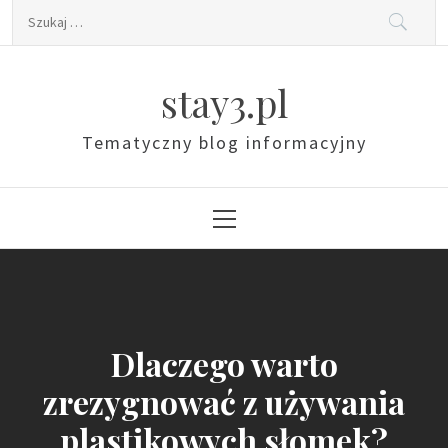
Skip
Szukaj:
to
content
stay3.pl
Tematyczny blog informacyjny
Primary
Menu
Dlaczego warto
zrezygnować z używania
plastikowych słomek?