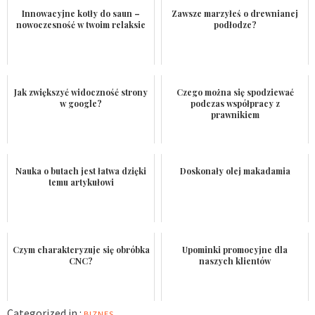
Innowacyjne kotły do saun –
Zawsze marzyłeś o drewnianej
nowoczesność w twoim relaksie
podłodze?
Jak zwiększyć widoczność strony
Czego można się spodziewać
w google?
podczas współpracy z
prawnikiem
Nauka o butach jest łatwa dzięki
Doskonały olej makadamia
temu artykułowi
Czym charakteryzuje się obróbka
Upominki promocyjne dla
CNC?
naszych klientów
Categorized in :
BIZNES