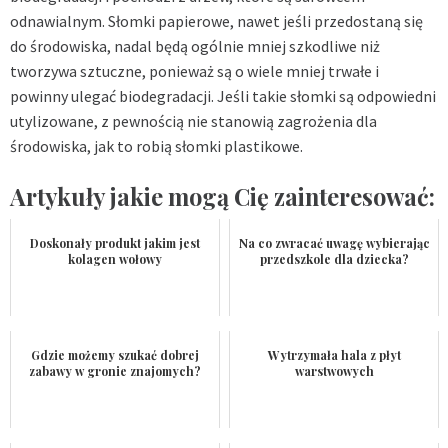
odnawialnym. Słomki papierowe, nawet jeśli przedostaną się
do środowiska, nadal będą ogólnie mniej szkodliwe niż
tworzywa sztuczne, ponieważ są o wiele mniej trwałe i
powinny ulegać biodegradacji. Jeśli takie słomki są odpowiedni
utylizowane, z pewnością nie stanowią zagrożenia dla
środowiska, jak to robią słomki plastikowe.
Artykuły jakie mogą Cię zainteresować:
Doskonały produkt jakim jest
Na co zwracać uwagę wybierając
kolagen wołowy
przedszkole dla dziecka?
Gdzie możemy szukać dobrej
Wytrzymała hala z płyt
zabawy w gronie znajomych?
warstwowych