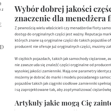
ą
Wybór dobrej jakości czę
w z
znaczenie dla menedżera f
E
Z pewnością wielu właścicieli czy menadżerów floty sam
dostęp do oryginalnych części jest ważny. Reputacja mark
których znane są oryginalne części do takich pojazdów o
ND
producent nie oferuje już oryginalnych części, musimy z
W ciężkich pojazdach, takich jak samochody ciężarowe,
nie zawsze uda się znaleźć części oryginalne od producent
wysokiej jakości zamienniki. Mają one parametry identycz
możemy je dobrać do marki i modelu posiadanego samocho
pojazdów takich jak
ciągniki siodłowe zamienniki
spełnia
i są zaprojektowane tak, aby zoptymalizować ciężarówkę
Artykuły jakie mogą Cię zain