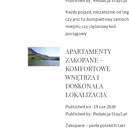
Published by :
Redakcja Stay3.pl
Każdy pojazd, niezależnie od teg
czy jest to kompaktowy samoc
miejski, czy ciężarowy koń
pociągowy
APARTAMENTY
ZAKOPANE –
KOMFORTOWE
WNĘTRZA I
DOSKONAŁA
LOKALIZACJA
Published on :
19 cze 2026
Published by :
Redakcja Stay3.pl
Zakopane – perła polskich tatr