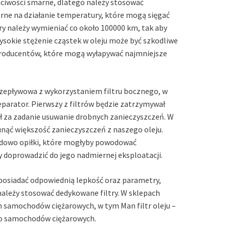
ściwości smarne, dlatego należy stosować
porne na działanie temperatury, które mogą sięgać
try należy wymieniać co około 100000 km, tak aby
sokie stężenie cząstek w oleju może być szkodliwe
ch producentów, które mogą wyłapywać najmniejsze
rzepływowa z wykorzystaniem filtru bocznego, w
parator. Pierwszy z filtrów będzie zatrzymywał
ał za zadanie usuwanie drobnych zanieczyszczeń. W
nąć większość zanieczyszczeń z naszego oleju.
ładowo opiłki, które mogłyby powodować
 doprowadzić do jego nadmiernej eksploatacji.
 posiadać odpowiednią lepkość oraz parametry,
ależy stosować dedykowane filtry. W sklepach
 samochodów ciężarowych, w tym Man filtr oleju –
y do samochodów ciężarowych.