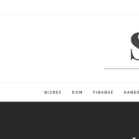
Skip
to
content
BIZNES
DOM
FINANSE
HAND