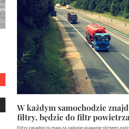
W każdym samochodzie znajdu
filtry, będzie do filtr powietrz
Filtry zasadniczo mają za zadanie usuwanie różnego rod