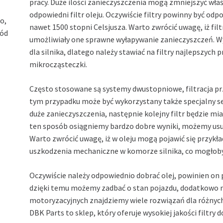
pracy. Duże ilości zanieczyszczenia mogą zmniejszyć wła
odpowiedni filtr oleju. Oczywiście filtry powinny być od
o,
nawet 1500 stopni Celsjusza. Warto zwrócić uwagę, iż fil
hód
umożliwiały one sprawne wyłapywanie zanieczyszczeń. Wy
dla silnika, dlatego należy stawiać na filtry najlepszy
mikrocząsteczki.
Często stosowane są systemy dwustopniowe, filtracja p
tym przypadku może być wykorzystany także specjalny se
duże zanieczyszczenia, następnie kolejny filtr będzie mi
ten sposób osiągniemy bardzo dobre wyniki, możemy usu
Warto zwrócić uwagę, iż w oleju mogą pojawić się przyk
uszkodzenia mechaniczne w komorze silnika, co mogłoby
Oczywiście należy odpowiednio dobrać olej, powinien on
dzięki temu możemy zadbać o stan pojazdu, dodatkowo n
motoryzacyjnych znajdziemy wiele rozwiązań dla różnych
DBK Parts to sklep, który oferuje wysokiej jakości filtr