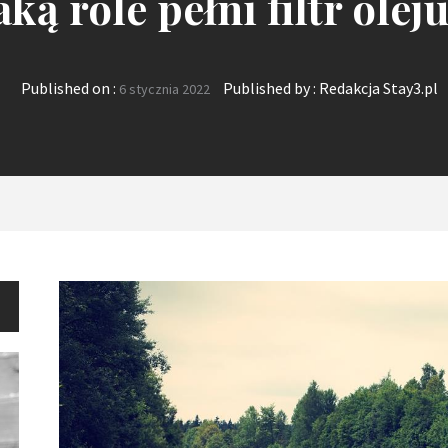
aką role pełni filtr olej
Published on :
Published by :
Redakcja Stay3.pl
6 stycznia 2022