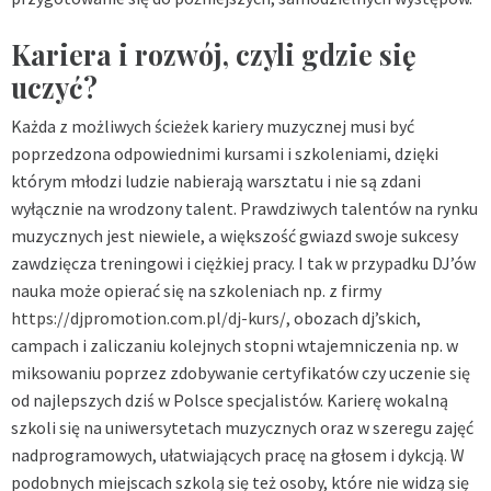
Kariera i rozwój, czyli gdzie się
uczyć?
Każda z możliwych ścieżek kariery muzycznej musi być
poprzedzona odpowiednimi kursami i szkoleniami, dzięki
którym młodzi ludzie nabierają warsztatu i nie są zdani
wyłącznie na wrodzony talent. Prawdziwych talentów na rynku
muzycznych jest niewiele, a większość gwiazd swoje sukcesy
zawdzięcza treningowi i ciężkiej pracy. I tak w przypadku DJ’ów
nauka może opierać się na szkoleniach np. z firmy
https://djpromotion.com.pl/dj-kurs/,
obozach dj’skich,
campach i zaliczaniu kolejnych stopni wtajemniczenia np. w
miksowaniu poprzez zdobywanie certyfikatów czy uczenie się
od najlepszych dziś w Polsce specjalistów. Karierę wokalną
szkoli się na uniwersytetach muzycznych oraz w szeregu zajęć
nadprogramowych, ułatwiających pracę na głosem i dykcją. W
podobnych miejscach szkolą się też osoby, które nie widzą się