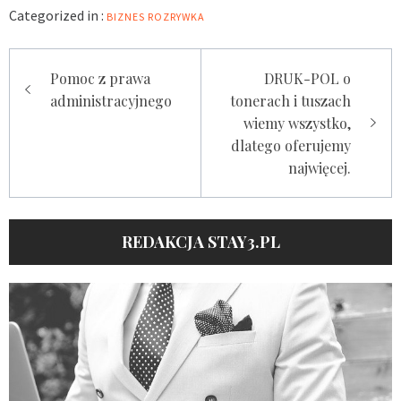
Categorized in :
BIZNES
ROZRYWKA
Nawigacja
Pomoc z prawa
DRUK-POL o
wpisu
administracyjnego
tonerach i tuszach
wiemy wszystko,
dlatego oferujemy
najwięcej.
REDAKCJA STAY3.PL