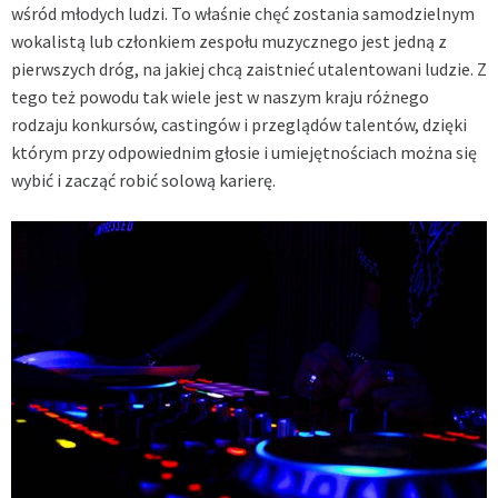
wśród młodych ludzi. To właśnie chęć zostania samodzielnym
wokalistą lub członkiem zespołu muzycznego jest jedną z
pierwszych dróg, na jakiej chcą zaistnieć utalentowani ludzie. Z
tego też powodu tak wiele jest w naszym kraju różnego
rodzaju konkursów, castingów i przeglądów talentów, dzięki
którym przy odpowiednim głosie i umiejętnościach można się
wybić i zacząć robić solową karierę.