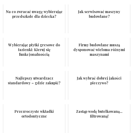
Na co zwracać uwagę wybierając
Jak serwisować maszyny
przedszkole dla dziecka?
budowlane?
Wybierając płytki gresowe do
Firmy budowlane muszą
łazienki: Kieruj się
dysponować wieloma różnymi
funkcjonalnością
maszynami
Najlepszy utwardzacz
Jak wybrać dobrej jakości
standardowy – gdzie zakupić?
pieczywo?
Przezroczyste wkładki
Zastąp wodę butelkowaną...
ortodontyczne
filtrowaną!