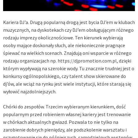
Kariera DJ’a. Drugą popularną drogą jest bycia DJ’em w klubach
muzycznych, na dyskotekach czy DJ’em obsługującym różnego
rodzaju imprezy okolicznościowe. Ten kierunek wybierają
osoby mające doskonały słuch, ale niekoniecznie pragnące
śpiewać na wielkich scenach. Znajdują oni wsparcie w różnego
rodzaju organizacjach np.
https://djpromotion.com.pl,
dzięki
którym wypływają na szerokie wody. Tu znacznie trudniej jest o
konkursy ogólnopolskiego, czy talent show skierowane do
dj’ów, ale wciąż na rynku jest wiele instytucji, które starają się
wyłowić najzdolniejszych.
Chórki do zespołów. Trzecim wybieranym kierunkiem, dość
popularnym przed robieniem własnej kariery jest trenowanie
w chórkach aktualnych gwiazd. Pozwala to nie tylko na
zarobienie dobrych pieniędzy, ale podszkolenie warsztatu i
przygotowanie się do późniejszych, samodzielnych występów.