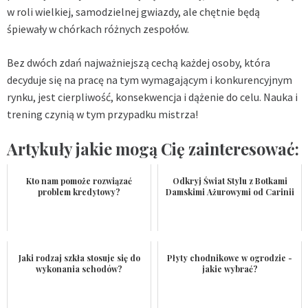
w roli wielkiej, samodzielnej gwiazdy, ale chętnie będą
śpiewały w chórkach różnych zespołów.
Bez dwóch zdań najważniejszą cechą każdej osoby, która
decyduje się na pracę na tym wymagającym i konkurencyjnym
rynku, jest cierpliwość, konsekwencja i dążenie do celu. Nauka i
trening czynią w tym przypadku mistrza!
Artykuły jakie mogą Cię zainteresować:
Kto nam pomoże rozwiązać
Odkryj Świat Stylu z Botkami
problem kredytowy?
Damskimi Ażurowymi od Carinii
Jaki rodzaj szkła stosuje się do
Płyty chodnikowe w ogrodzie -
wykonania schodów?
jakie wybrać?