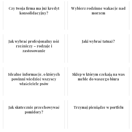
Czy twoja firma ma już kredyt
Wybierz rodzinne wakacje nad
konsolidacyjny?
morzem
Jak wybrać profesjonalny nóż
Jaki wybrać tatuaż?
rzeźniczy – rodzaje i
zastosowanie
Idealne informacje, o których
Sklep w którym czekają na was
powinni wiedzieć wszyscy
meble do waszego biura
właściciele psów
Jak skutecznie przechowywać
Trzymaj pieniądze w portfelu
pomidory?