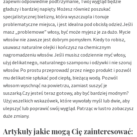
zapewni odpowiednie podtrzymanie, Twój wygląd będzie
gładszy i bardziej napięty. Możesz również poszukać
specjalistycznej bielizny, która wyszczupla i tonuje
problematyczne miejsca, i jest idealna pod obcisłą odzież.Jeśli
masz „problemowe” włosy, być może myjesz je za dużo. Mycie
włosów nie zawsze jest dobrym pomysłem. Kiedy to robisz,
usuwasz naturalne olejki i kończysz na chemicznym
nagromadzeniu włosów. Jeśli musisz codziennie myć włosy,
użyj delikatnego, naturalnego szamponu i odżywki i nie szoruj
włosów. Po prostu przeprowadź przez niego produkt i pozwól
mu delikatnie spłukać pod ciepłą, bieżącą wodą. Pozwól
włosom wyschnąć na powietrzu, zamiast suszyć je
suszarką.Czy jesteś teraz gotowy, aby być bardziej modnym?
Użyj wszelkich wskazówek, które wywołały myśl lub dwie, aby
ulepszyć lub poprawić swój wygląd. Patrząc w lustro zobaczysz
duże zmiany.
Artykuły jakie mogą Cię zainteresować: