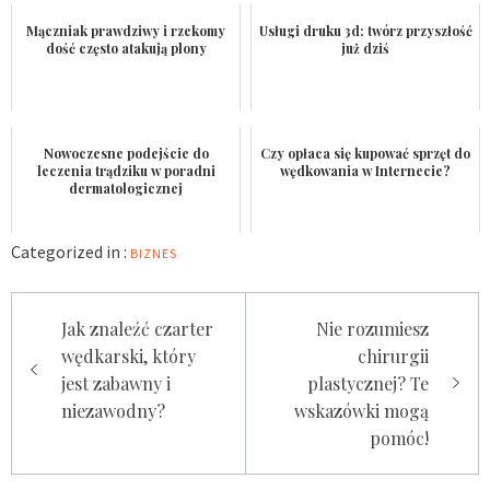
Mączniak prawdziwy i rzekomy
Usługi druku 3d: twórz przyszłość
dość często atakują plony
już dziś
Nowoczesne podejście do
Czy opłaca się kupować sprzęt do
leczenia trądziku w poradni
wędkowania w Internecie?
dermatologicznej
Categorized in :
BIZNES
Nawigacja
Jak znaleźć czarter
Nie rozumiesz
wpisu
wędkarski, który
chirurgii
jest zabawny i
plastycznej? Te
niezawodny?
wskazówki mogą
pomóc!