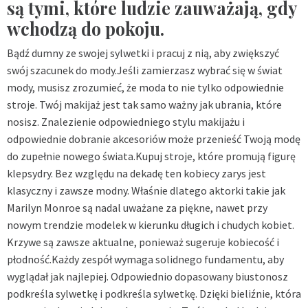
są tymi, które ludzie zauważają, gdy
wchodzą do pokoju.
Bądź dumny ze swojej sylwetki i pracuj z nią, aby zwiększyć
swój szacunek do mody.Jeśli zamierzasz wybrać się w świat
mody, musisz zrozumieć, że moda to nie tylko odpowiednie
stroje. Twój makijaż jest tak samo ważny jak ubrania, które
nosisz. Znalezienie odpowiedniego stylu makijażu i
odpowiednie dobranie akcesoriów może przenieść Twoją modę
do zupełnie nowego świata.Kupuj stroje, które promują figurę
klepsydry. Bez względu na dekadę ten kobiecy zarys jest
klasyczny i zawsze modny. Właśnie dlatego aktorki takie jak
Marilyn Monroe są nadal uważane za piękne, nawet przy
nowym trendzie modelek w kierunku długich i chudych kobiet.
Krzywe są zawsze aktualne, ponieważ sugeruje kobiecość i
płodność.Każdy zespół wymaga solidnego fundamentu, aby
wyglądał jak najlepiej. Odpowiednio dopasowany biustonosz
podkreśla sylwetkę i podkreśla sylwetkę. Dzięki bieliźnie, która