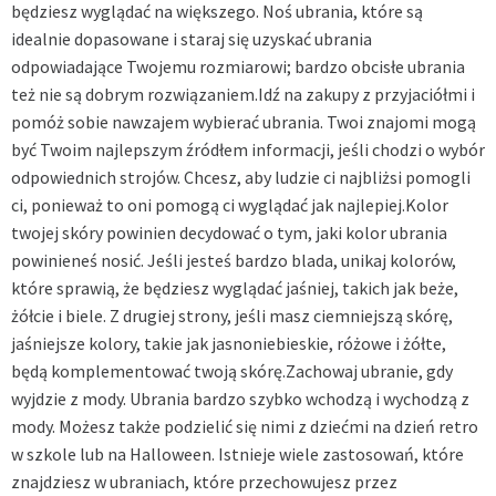
będziesz wyglądać na większego. Noś ubrania, które są
idealnie dopasowane i staraj się uzyskać ubrania
odpowiadające Twojemu rozmiarowi; bardzo obcisłe ubrania
też nie są dobrym rozwiązaniem.Idź na zakupy z przyjaciółmi i
pomóż sobie nawzajem wybierać ubrania. Twoi znajomi mogą
być Twoim najlepszym źródłem informacji, jeśli chodzi o wybór
odpowiednich strojów. Chcesz, aby ludzie ci najbliżsi pomogli
ci, ponieważ to oni pomogą ci wyglądać jak najlepiej.Kolor
twojej skóry powinien decydować o tym, jaki kolor ubrania
powinieneś nosić. Jeśli jesteś bardzo blada, unikaj kolorów,
które sprawią, że będziesz wyglądać jaśniej, takich jak beże,
żółcie i biele. Z drugiej strony, jeśli masz ciemniejszą skórę,
jaśniejsze kolory, takie jak jasnoniebieskie, różowe i żółte,
będą komplementować twoją skórę.Zachowaj ubranie, gdy
wyjdzie z mody. Ubrania bardzo szybko wchodzą i wychodzą z
mody. Możesz także podzielić się nimi z dziećmi na dzień retro
w szkole lub na Halloween. Istnieje wiele zastosowań, które
znajdziesz w ubraniach, które przechowujesz przez