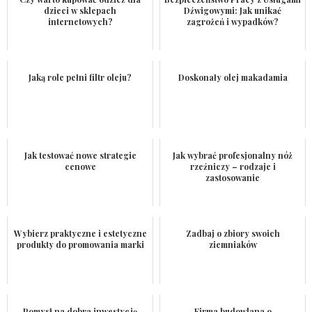
dzieci w sklepach
Dźwigowymi: Jak unikać
internetowych?
zagrożeń i wypadków?
Jaką role pełni filtr oleju?
Doskonały olej makadamia
Jak testować nowe strategie
Jak wybrać profesjonalny nóż
cenowe
rzeźniczy – rodzaje i
zastosowanie
Wybierz praktyczne i estetyczne
Zadbaj o zbiory swoich
produkty do promowania marki
ziemniaków
Pomysł na dobra inwestycję
Firma budowlana o