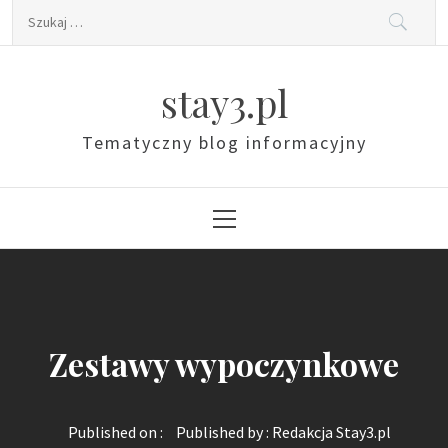
Skip
Szukaj:
to
content
stay3.pl
Tematyczny blog informacyjny
Primary
Menu
Zestawy wypoczynkowe
Published on :
Published by :
Redakcja Stay3.pl