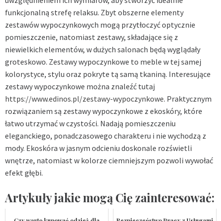
uwzględnieniem ich wymiarów, aby stworzyć idealnie
funkcjonalną strefę relaksu. Zbyt obszerne elementy
zestawów wypoczynkowych mogą przytłoczyć optycznie
pomieszczenie, natomiast zestawy, składające się z
niewielkich elementów, w dużych salonach będą wyglądały
groteskowo. Zestawy wypoczynkowe to meble w tej samej
kolorystyce, stylu oraz pokryte tą samą tkaniną. Interesujące
zestawy wypoczynkowe można znaleźć tutaj
https://www.edinos.pl/zestawy-wypoczynkowe
. Praktycznym
rozwiązaniem są zestawy wypoczynkowe z ekoskóry, które
łatwo utrzymać w czystości. Nadają pomieszczeniu
eleganckiego, ponadczasowego charakteru i nie wychodzą z
mody. Ekoskóra w jasnym odcieniu doskonale rozświetli
wnętrze, natomiast w kolorze ciemniejszym pozwoli wywołać
efekt głębi.
Artykuły jakie mogą Cię zainteresować:
Czy warto kupować odzież dla
Bezpieczeństwo Pracy z Usługami