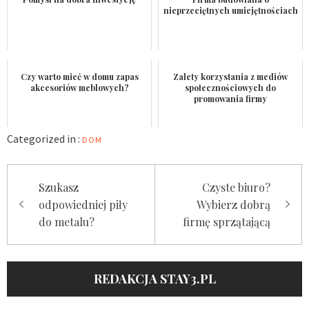
nieprzeciętnych umiejętnościach
Czy warto mieć w domu zapas
Zalety korzystania z mediów
akcesoriów meblowych?
społecznościowych do
promowania firmy
Categorized in :
DOM
Nawigacja
Szukasz
Czyste biuro?
wpisu
odpowiedniej piły
Wybierz dobrą
do metalu?
firmę sprzątającą
REDAKCJA STAY3.PL