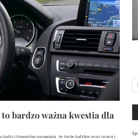
Sz
to bardzo ważna kwestia dla
Sp
udzi i towarów sprawiają, że życie ludzkie oraz praca i