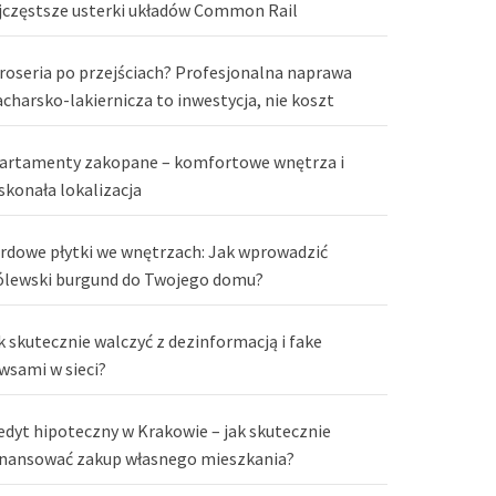
jczęstsze usterki układów Common Rail
roseria po przejściach? Profesjonalna naprawa
acharsko-lakiernicza to inwestycja, nie koszt
artamenty zakopane – komfortowe wnętrza i
skonała lokalizacja
rdowe płytki we wnętrzach: Jak wprowadzić
ólewski burgund do Twojego domu?
k skutecznie walczyć z dezinformacją i fake
wsami w sieci?
edyt hipoteczny w Krakowie – jak skutecznie
inansować zakup własnego mieszkania?