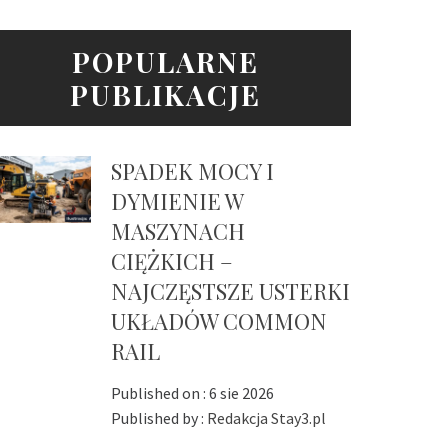
POPULARNE
PUBLIKACJE
SPADEK MOCY I
DYMIENIE W
MASZYNACH
CIĘŻKICH –
NAJCZĘSTSZE USTERKI
UKŁADÓW COMMON
RAIL
Published on :
6 sie 2026
Published by :
Redakcja Stay3.pl