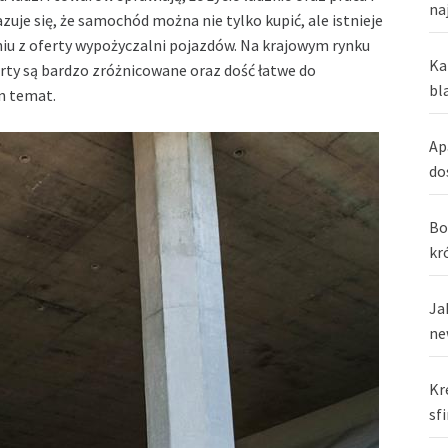
na
uje się, że samochód można nie tylko kupić, ale istnieje
niu z oferty wypożyczalni pojazdów. Na krajowym rynku
Ka
erty są bardzo zróżnicowane oraz dość łatwe do
bl
n temat.
Ap
do
Bo
kr
Ja
ne
Kr
sf