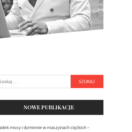
ukaj:
NOWE PUBLIKACJE
adek mocy i dymienie w maszynach ciężkich –