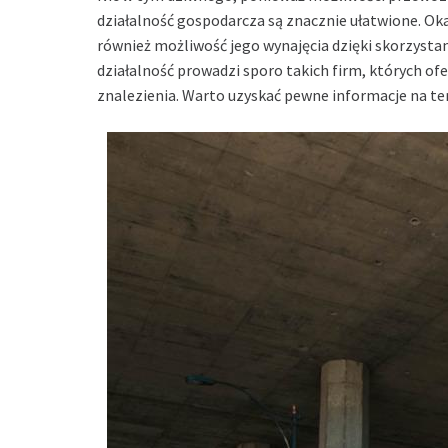
działalność gospodarcza są znacznie ułatwione. Okaz
również możliwość jego wynajęcia dzięki skorzysta
działalność prowadzi sporo takich firm, których of
znalezienia. Warto uzyskać pewne informacje na te