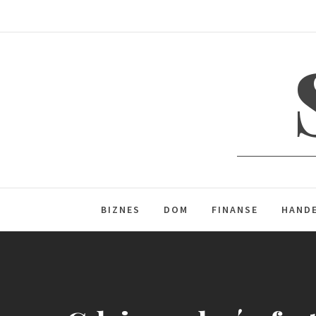
Skip
to
content
BIZNES
DOM
FINANSE
HAND