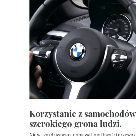
Korzystanie z samochodów 
szerokiego grona ludzi.
Nic w tym dziwnego, ponieważ możliwości przewozu l