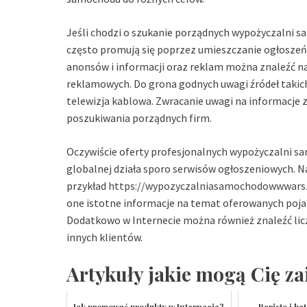
Jeśli chodzi o szukanie porządnych wypożyczalni s
często promują się poprzez umieszczanie ogłoszeń w
anonsów i informacji oraz reklam można znaleźć na
reklamowych. Do grona godnych uwagi źródeł takich 
telewizja kablowa. Zwracanie uwagi na informacje 
poszukiwania porządnych firm.
Oczywiście oferty profesjonalnych wypożyczalni sa
globalnej działa sporo serwisów ogłoszeniowych. Naj
przykład
https://wypozyczalniasamochodowwwars
one istotne informacje na temat oferowanych poja
Dodatkowo w Internecie można również znaleźć lic
innych klientów.
Artykuły jakie mogą Cię za
Jak promować produkty w Internecie?
Baristo i ba