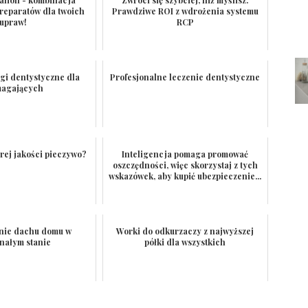
reparatów dla twoich
Prawdziwe ROI z wdrożenia systemu
upraw!
RCP
ugi dentystyczne dla
Profesjonalne leczenie dentystyczne
agających
rej jakości pieczywo?
Inteligencja pomaga promować
oszczędności, więc skorzystaj z tych
wskazówek, aby kupić ubezpieczenie...
nie dachu domu w
Worki do odkurzaczy z najwyższej
nałym stanie
półki dla wszystkich