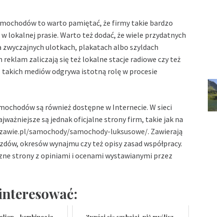
amochodów to warto pamiętać, że firmy takie bardzo
 lokalnej prasie. Warto też dodać, że wiele przydatnych
 zwyczajnych ulotkach, plakatach albo szyldach
reklam zaliczają się też lokalne stacje radiowe czy też
z takich mediów odgrywa istotną rolę w procesie
mochodów są również dostępne w Internecie. W sieci
ważniejsze są jednak oficjalne strony firm, takie jak na
zawie.pl/samochody/samochody-luksusowe/
. Zawierają
zdów, okresów wynajmu czy też opisy zasad współpracy.
zne strony z opiniami i ocenami wystawianymi przez
interesować:
talion - kombinacja
Zwróci się szybciej, niż myślisz.