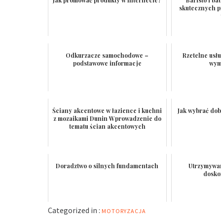
skutecznych p
Odkurzacze samochodowe –
Rzetelne usł
podstawowe informacje
wym
Ściany akcentowe w łazience i kuchni
Jak wybrać dob
z mozaikami Dunin Wprowadzenie do
tematu ścian akcentowych
Doradztwo o silnych fundamentach
Utrzymywa
dosko
Categorized in :
MOTORYZACJA