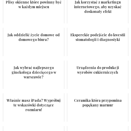
Plisy okienne które powinny być
Jak korzystać z marketingu
w każdym miejscu
internetowego, aby uzyskać
doskonały efekt
Jak oddzielić życie domowe od
Eksperckie podejście do kwestii
domowego biura?
stomatologii i diagnostyki
Jak wybrać najlepszego
Urządzenia do produkcji
ginekologa dziecięcego w
wyrobów cukierniczych
warszawie?
Właśnie masz iPada? Wypróbuj
Ceramika która przypomina
te wskazówki dotyczące
popękany marmur
rozmiaru!