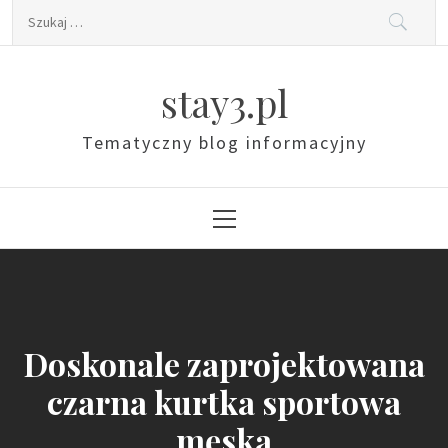
Skip
Szukaj:
to
content
stay3.pl
Tematyczny blog informacyjny
Primary
Menu
Doskonale zaprojektowana
czarna kurtka sportowa
męska