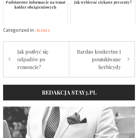
Podstawowe informacje na temat
Jak wybierać ciekawe prezenty?
kołder obciążeniowych
Categorized in :
BIZNES
Nawigacja
Jak pozbyć się
Bardzo konkretne i
wpisu
odpadów po
poszukiwane
remoncie?
herbicydy
REDAKCJA STAY3.PL