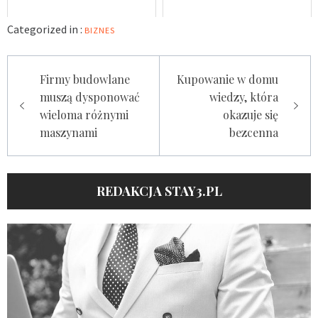
Categorized in :
BIZNES
Nawigacja
Firmy budowlane
Kupowanie w domu
wpisu
muszą dysponować
wiedzy, która
wieloma różnymi
okazuje się
maszynami
bezcenna
REDAKCJA STAY3.PL