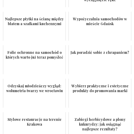
Najlepsze płytki na ścianę między
Wypożyczalnia samochodów w
blatem a szafkami kuchennymi
mieście Gdańsk
Folie ochronne na samochód o
Jak poradzić sobie z chrapaniem?
których warto już teraz pomyśleć
Odzyskaj młodzieńczy wygląd:
Wybierz praktyczne i estetyczne
wolumetria twarzy we wrocławiu
produkty do promowania marki
Stylowe restauracje na terenie
Zabiegi herbicydowe a plony
Krakowa
kukurydzy: jak osiągnąć
najlepsze rezultaty?