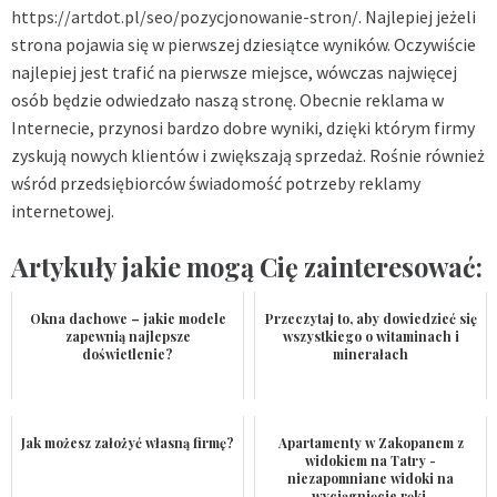
https://artdot.pl/seo/pozycjonowanie-stron/
. Najlepiej jeżeli
strona pojawia się w pierwszej dziesiątce wyników. Oczywiście
najlepiej jest trafić na pierwsze miejsce, wówczas najwięcej
osób będzie odwiedzało naszą stronę. Obecnie reklama w
Internecie, przynosi bardzo dobre wyniki, dzięki którym firmy
zyskują nowych klientów i zwiększają sprzedaż. Rośnie również
wśród przedsiębiorców świadomość potrzeby reklamy
internetowej.
Artykuły jakie mogą Cię zainteresować:
Okna dachowe – jakie modele
Przeczytaj to, aby dowiedzieć się
zapewnią najlepsze
wszystkiego o witaminach i
doświetlenie?
minerałach
Jak możesz założyć własną firmę?
Apartamenty w Zakopanem z
widokiem na Tatry -
niezapomniane widoki na
wyciągnięcie ręki.