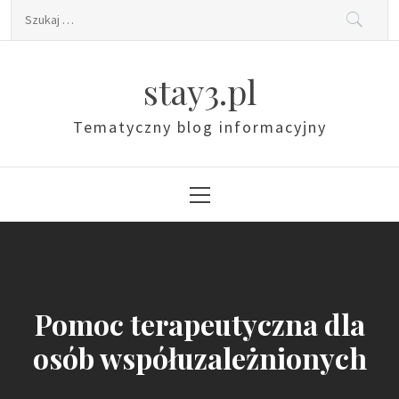
Skip
Szukaj:
to
content
stay3.pl
Tematyczny blog informacyjny
Primary
Menu
Pomoc terapeutyczna dla
osób współuzależnionych