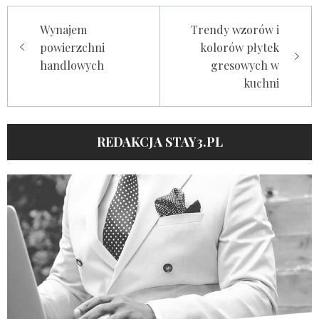
Nawigacja
Wynajem
Trendy wzorów i
wpisu
powierzchni
kolorów płytek
handlowych
gresowych w
kuchni
REDAKCJA STAY3.PL