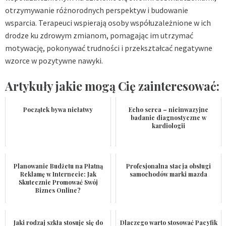
otrzymywanie różnorodnych perspektyw i budowanie
wsparcia. Terapeuci wspierają osoby współuzależnione w ich
drodze ku zdrowym zmianom, pomagając im utrzymać
motywację, pokonywać trudności i przekształcać negatywne
wzorce w pozytywne nawyki.
Artykuły jakie mogą Cię zainteresować:
Początek bywa niełatwy
Echo serca – nieinwazyjne
badanie diagnostyczne w
kardiologii
Planowanie Budżetu na Płatną
Profesjonalna stacja obsługi
Reklamę w Internecie: Jak
samochodów marki mazda
Skutecznie Promować Swój
Biznes Online?
Jaki rodzaj szkła stosuje się do
Dlaczego warto stosować Pacyfik