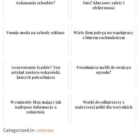
wykonania schodów?
Duo? Kluczowe zalety i
efektywność
Panuje moda na schody szklane
Wiele firm polega na współpracy
z biurem rachunkowym
Generowanie leadów? Ten
Poszukujesz mebli do swojego
artykuł zawiera wskazówki,
ogrodu?
których potrzebujesz
Wyśmienity blog mający jak
Worki do odkurzaczy z
najlepsze informacje o
najwyższej półki dla wszystkich
rolnictwie
Categorized in :
ZDROWIE