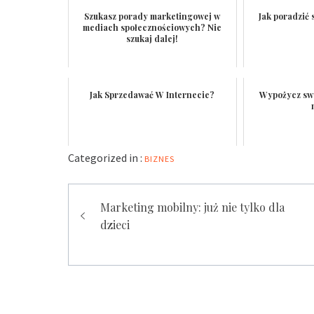
Szukasz porady marketingowej w
Jak poradzić
mediach społecznościowych? Nie
szukaj dalej!
Jak Sprzedawać W Internecie?
Wypożycz sw
Categorized in :
BIZNES
Nawigacja
Marketing mobilny: już nie tylko dla
wpisu
dzieci