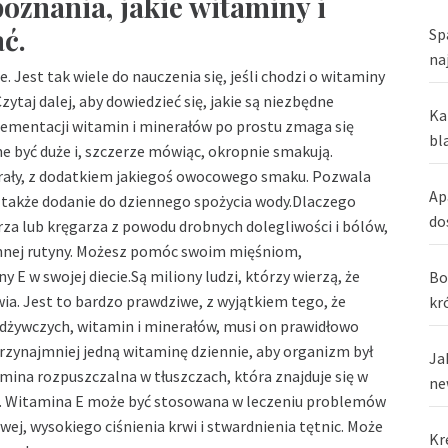
oznania, jakie witaminy i
ć.
Sp
na
e. Jest tak wiele do nauczenia się, jeśli chodzi o witaminy
 Czytaj dalej, aby dowiedzieć się, jakie są niezbędne
Ka
lementacji witamin i minerałów po prostu zmaga się
bl
e być duże i, szczerze mówiąc, okropnie smakują.
erały, z dodatkiem jakiegoś owocowego smaku. Pozwala
Ap
 także dodanie do dziennego spożycia wody.Dlaczego
do
arza lub kręgarza z powodu drobnych dolegliwości i bólów,
ziennej rutyny. Możesz pomóc swoim mięśniom,
y E w swojej diecie.Są miliony ludzi, którzy wierzą, że
Bo
ia. Jest to bardzo prawdziwe, z wyjątkiem tego, że
kr
odżywczych, witamin i minerałów, musi on prawidłowo
przynajmniej jedną witaminę dziennie, aby organizm był
Ja
ina rozpuszczalna w tłuszczach, która znajduje się w
ne
nych. Witamina E może być stosowana w leczeniu problemów
ej, wysokiego ciśnienia krwi i stwardnienia tętnic. Może
Kr