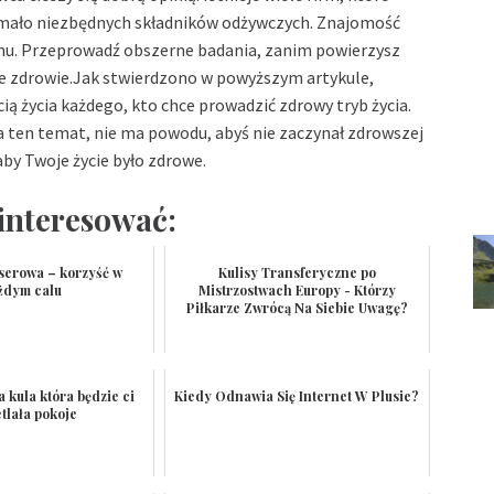
 mało niezbędnych składników odżywczych. Znajomość
u. Przeprowadź obszerne badania, zanim powierzysz
e zdrowie.Jak stwierdzono w powyższym artykule,
ą życia każdego, kto chce prowadzić zdrowy tryb życia.
a ten temat, nie ma powodu, abyś nie zaczynał zdrowszej
 aby Twoje życie było zdrowe.
interesować:
aserowa – korzyść w
Kulisy Transferyczne po
żdym calu
Mistrzostwach Europy - Którzy
Piłkarze Zwrócą Na Siebie Uwagę?
a kula która będzie ci
Kiedy Odnawia Się Internet W Plusie?
tlała pokoje