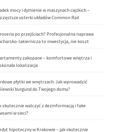
adek mocy i dymienie w maszynach ciężkich –
jczęstsze usterki układów Common Rail
roseria po przejściach? Profesjonalna naprawa
acharsko-lakiernicza to inwestycja, nie koszt
artamenty zakopane – komfortowe wnętrza i
skonała lokalizacja
rdowe płytki we wnętrzach: Jak wprowadzić
ólewski burgund do Twojego domu?
k skutecznie walczyć z dezinformacją i fake
wsami w sieci?
edyt hipoteczny w Krakowie – jak skutecznie