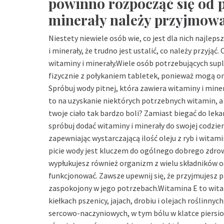
powinno rozpocząć się od p
minerały należy przyjmowa
Niestety niewiele osób wie, co jest dla nich najlepsz
i minerały, że trudno jest ustalić, co należy przyjąć.
witaminy i minerały.Wiele osób potrzebujących sup
fizycznie z połykaniem tabletek, ponieważ mogą on
Spróbuj wody pitnej, która zawiera witaminy i min
to na uzyskanie niektórych potrzebnych witamin, a
twoje ciało tak bardzo boli? Zamiast biegać do lek
spróbuj dodać witaminy i minerały do ​​swojej cod
zapewniając wystarczającą ilość oleju z ryb i witamin
picie wody jest kluczem do ogólnego dobrego zdrow
wypłukujesz również organizm z wielu składników 
funkcjonować. Zawsze upewnij się, że przyjmujesz 
zaspokojony w jego potrzebach.Witamina E to witam
kiełkach pszenicy, jajach, drobiu i olejach roślin
sercowo-naczyniowych, w tym bólu w klatce piersiow