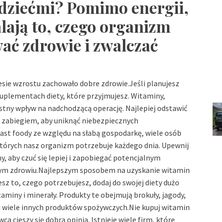
i dziećmi? Pomimo energii,
lają to, czego organizm
ać zdrowie i zwalczać
esie wzrostu zachowało dobre zdrowie.Jeśli planujesz
suplementach diety, które przyjmujesz. Witaminy,
tny wpływ na nadchodzącą operację. Najlepiej odstawić
 zabiegiem, aby uniknąć niebezpiecznych
 fast foody ze względu na słabą gospodarkę, wiele osób
których nasz organizm potrzebuje każdego dnia. Upewnij
y, aby czuć się lepiej i zapobiegać potencjalnym
ym zdrowiu.Najlepszym sposobem na uzyskanie witamin
esz to, czego potrzebujesz, dodaj do swojej diety dużo
miny i minerały. Produkty te obejmują brokuły, jagody,
 i wiele innych produktów spożywczych.Nie kupuj witamin
a cieszy się dobrą opinią. Istnieje wiele firm, które