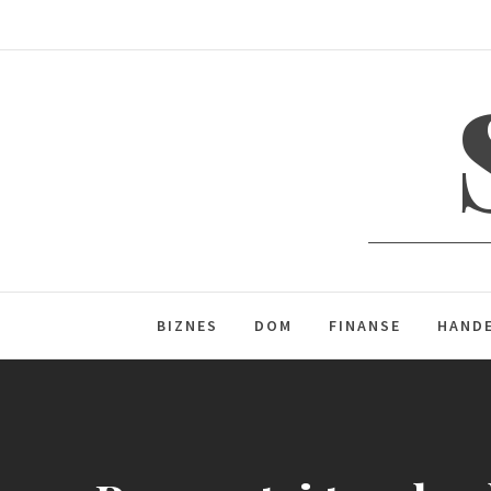
Skip
to
content
BIZNES
DOM
FINANSE
HAND