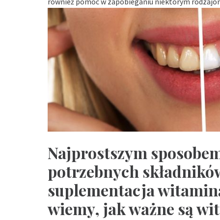
również pomóc w zapobieganiu niektórym rodzajom
Najprostszym sposobem
potrzebnych składnikó
suplementacja witaminą
wiemy, jak ważne są wit