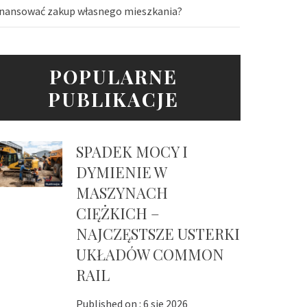
inansować zakup własnego mieszkania?
POPULARNE
PUBLIKACJE
SPADEK MOCY I
DYMIENIE W
MASZYNACH
CIĘŻKICH –
NAJCZĘSTSZE USTERKI
UKŁADÓW COMMON
RAIL
Published on :
6 sie 2026