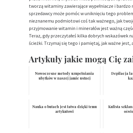
tworzą witaminy zawierające wypełniacze i bardzo
sprzedawcy może pomóc w uniknięciu tego problem
nieznanemu podmiotowi coś tak ważnego, jak twoj
przyjmowanie witamin i minerałów jest ważną części
Teraz, gdy przeczytałeś kilka dobrych wskazówek n
ścieżki. Trzymaj się tego i pamiętaj, jak ważne jest,
Artykuły jakie mogą Cię za
Nowoczesne metody uzupełniania
Depilacja l
ubytków w naszej jamie ustnej
ka
Nauka o butach jest łatwa dzięki temu
Kulista szklan
artykułowi
oświe