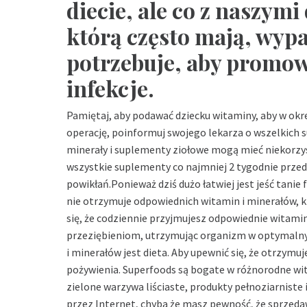
diecie, ale co z naszym
którą często mają, wypa
potrzebuje, aby promow
infekcje.
Pamiętaj, aby podawać dziecku witaminy, aby w okr
operację, poinformuj swojego lekarza o wszelkich 
minerały i suplementy ziołowe mogą mieć niekorzys
wszystkie suplementy co najmniej 2 tygodnie przed
powikłań.Ponieważ dziś dużo łatwiej jest jeść tanie
nie otrzymuje odpowiednich witamin i minerałów, 
się, że codziennie przyjmujesz odpowiednie witamin
przeziębieniom, utrzymując organizm w optymaln
i minerałów jest dieta. Aby upewnić się, że otrzymuj
pożywienia. Superfoods są bogate w różnorodne wita
zielone warzywa liściaste, produkty pełnoziarniste
przez Internet, chyba że masz pewność, że sprzedawc