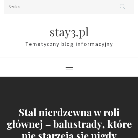
Skip
Szukaj:
to
content
stay3.pl
Tematyczny blog informacyjny
Primary
Menu
Stal nierdzewna w roli
głównej – balustrady, które
nie starzeją się nigdy