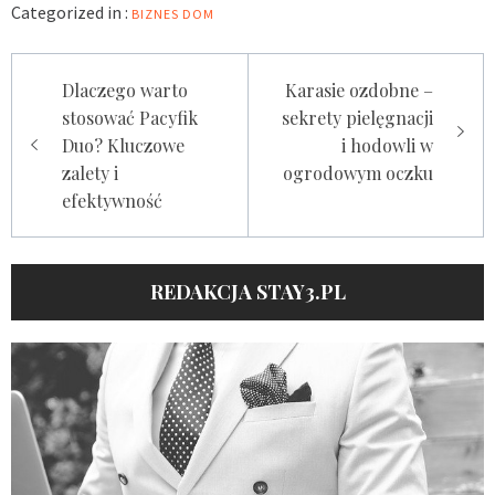
Categorized in :
BIZNES
DOM
Nawigacja
Dlaczego warto
Karasie ozdobne –
wpisu
stosować Pacyfik
sekrety pielęgnacji
Duo? Kluczowe
i hodowli w
zalety i
ogrodowym oczku
efektywność
REDAKCJA STAY3.PL