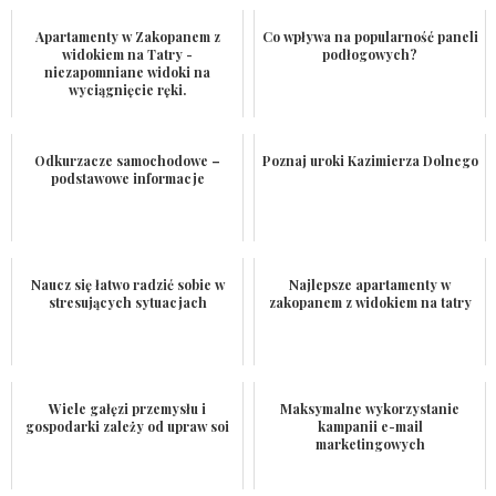
Apartamenty w Zakopanem z
Co wpływa na popularność paneli
widokiem na Tatry -
podłogowych?
niezapomniane widoki na
wyciągnięcie ręki.
Odkurzacze samochodowe –
Poznaj uroki Kazimierza Dolnego
podstawowe informacje
Naucz się łatwo radzić sobie w
Najlepsze apartamenty w
stresujących sytuacjach
zakopanem z widokiem na tatry
Wiele gałęzi przemysłu i
Maksymalne wykorzystanie
gospodarki zależy od upraw soi
kampanii e-mail
marketingowych