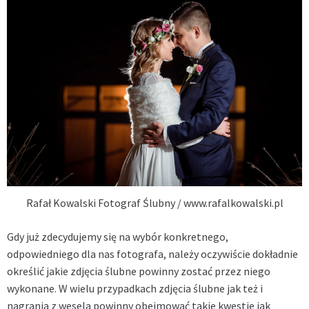
Rafał Kowalski Fotograf Ślubny / www.rafalkowalski.pl
Gdy już zdecydujemy się na wybór konkretnego,
odpowiedniego dla nas fotografa, należy oczywiście dokładnie
określić jakie zdjęcia ślubne powinny zostać przez niego
wykonane. W wielu przypadkach zdjęcia ślubne jak też i
nagrania z wesela powinny obejmować takie kwestie jak