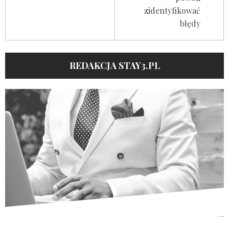
zidentyfikować
błędy
REDAKCJA STAY3.PL