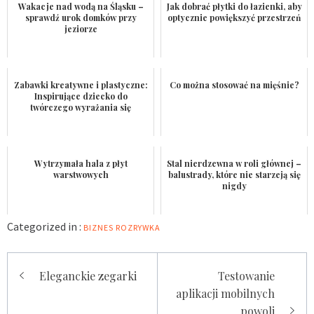
Wakacje nad wodą na Śląsku –
Jak dobrać płytki do łazienki, aby
sprawdź urok domków przy
optycznie powiększyć przestrzeń
jeziorze
Zabawki kreatywne i plastyczne:
Co można stosować na mięśnie?
Inspirujące dziecko do
twórczego wyrażania się
Wytrzymała hala z płyt
Stal nierdzewna w roli głównej –
warstwowych
balustrady, które nie starzeją się
nigdy
Categorized in :
BIZNES
ROZRYWKA
Nawigacja
Eleganckie zegarki
Testowanie
wpisu
aplikacji mobilnych
powoli