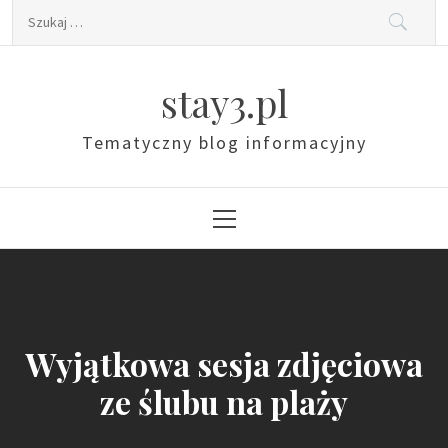
Skip
Szukaj:
to
content
stay3.pl
Tematyczny blog informacyjny
Primary
Menu
Wyjątkowa sesja zdjęciowa
ze ślubu na plaży