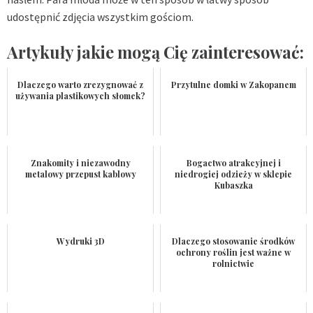
udostępnić zdjęcia wszystkim gościom.
Artykuły jakie mogą Cię zainteresować:
Dlaczego warto zrezygnować z
Przytulne domki w Zakopanem
używania plastikowych słomek?
Znakomity i niezawodny
Bogactwo atrakcyjnej i
metalowy przepust kablowy
niedrogiej odzieży w sklepie
Kubaszka
Wydruki 3D
Dlaczego stosowanie środków
ochrony roślin jest ważne w
rolnictwie