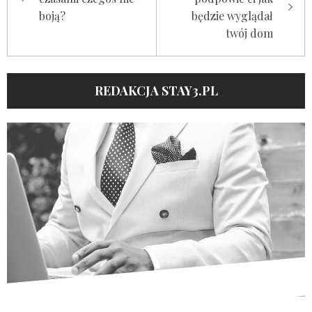
boją?
będzie wyglądał
twój dom
REDAKCJA STAY3.PL