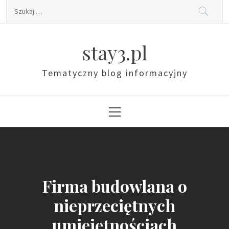
Skip
Szukaj:
to
content
stay3.pl
Tematyczny blog informacyjny
Primary
Menu
Firma budowlana o
nieprzeciętnych
umiejętnościach