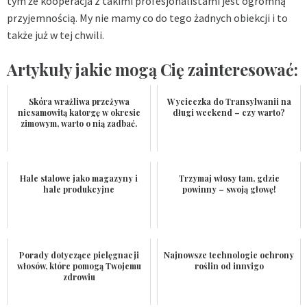
tym że kooperacja z takimi profesjonalistami jest ogromną
przyjemnością. My nie mamy co do tego żadnych obiekcji i to
także już w tej chwili.
Artykuły jakie mogą Cię zainteresować:
Skóra wrażliwa przeżywa
Wycieczka do Transylwanii na
niesamowitą katorgę w okresie
długi weekend – czy warto?
zimowym, warto o nią zadbać.
Hale stalowe jako magazyny i
Trzymaj włosy tam, gdzie
hale produkcyjne
powinny – swoją głowę!
Porady dotyczące pielęgnacji
Najnowsze technologie ochrony
włosów, które pomogą Twojemu
roślin od innvigo
zdrowiu