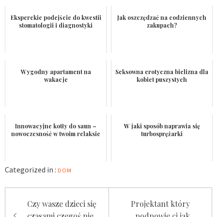
Eksperckie podejście do kwestii
Jak oszczędzać na codziennych
stomatologii i diagnostyki
zakupach?
Wygodny apartament na
Seksowna erotyczna bielizna dla
wakacje
kobiet puszystych
Innowacyjne kotły do saun –
W jaki sposób naprawia się
nowoczesność w twoim relaksie
turbosprężarki
Categorized in :
DOM
Nawigacja
Czy wasze dzieci się
Projektant który
wpisu
czasami czegoś nie
podpowie ci jak