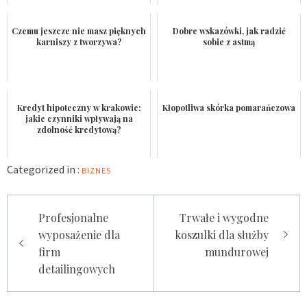
Czemu jeszcze nie masz pięknych
Dobre wskazówki, jak radzić
karniszy z tworzywa?
sobie z astmą
Kredyt hipoteczny w krakowie:
Kłopotliwa skórka pomarańczowa
jakie czynniki wpływają na
zdolność kredytową?
Categorized in :
BIZNES
Nawigacja
Profesjonalne
Trwałe i wygodne
wpisu
wyposażenie dla
koszulki dla służby
firm
mundurowej
detailingowych