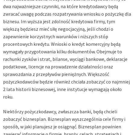
dwa najważniejsze czynniki, na które kredytodawcy będą
zwracać uwagę podczas rozpatrywania wniosku o pożyczkę dla
biznesu. Im wyższa jest zdolność kredytowa firmy, tym
większą będziesz mieć siłę negocjacyjną, jeśli chodzi o
zapewnienie korzystnych warunków i niższych stóp
procentowych kredytu. Wnioski o kredyt komercyjny będą
wymagały przygotowania kilku dokumentów. Obejmuje to
rachunki zysków i strat, bilanse, wyciągi bankowe, deklaracje
podatkowe, licencje na prowadzenie działalności oraz
sprawozdania z przepływów pieniężnych. Większość
pożyczkodawców będzie również chciała zobaczyć co najmniej
2 lata historii biznesowej, inne instytucje wymagają około
roku.
Niektórzy pożyczkodawcy, zwłaszcza banki, będą chcieli
zobaczyć biznesplan. Biznesplan wyszczególnia cele firmy i
sposób, w jaki planujesz je osiągnąć. Biznesplan powinien
zawierać informacje o firmie, branży, celach, strategiach i