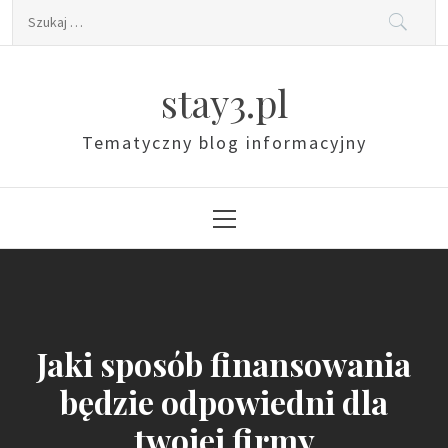
Skip
Szukaj:
to
content
stay3.pl
Tematyczny blog informacyjny
Primary
Menu
Jaki sposób finansowania
będzie odpowiedni dla
twojej firmy