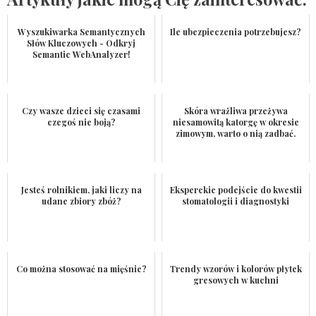
Wyszukiwarka Semantycznych
Ile ubezpieczenia potrzebujesz?
Słów Kluczowych - Odkryj
Semantic WebAnalyzer!
Czy wasze dzieci się czasami
Skóra wrażliwa przeżywa
czegoś nie boją?
niesamowitą katorgę w okresie
zimowym, warto o nią zadbać.
Jesteś rolnikiem, jaki liczy na
Eksperckie podejście do kwestii
udane zbiory zbóż?
stomatologii i diagnostyki
Co można stosować na mięśnie?
Trendy wzorów i kolorów płytek
gresowych w kuchni