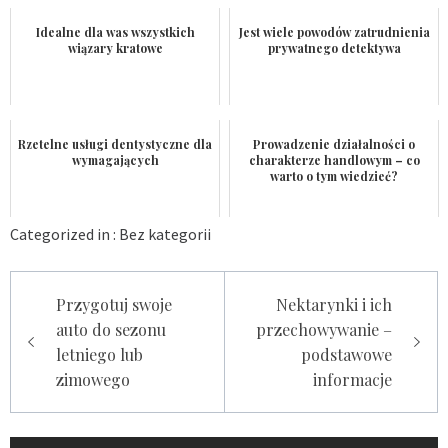
Idealne dla was wszystkich
Jest wiele powodów zatrudnienia
wiązary kratowe
prywatnego detektywa
Rzetelne usługi dentystyczne dla
Prowadzenie działalności o
wymagających
charakterze handlowym – co
warto o tym wiedzieć?
Categorized in :
Bez kategorii
Nawigacja
Przygotuj swoje
Nektarynki i ich
wpisu
auto do sezonu
przechowywanie –
letniego lub
podstawowe
zimowego
informacje