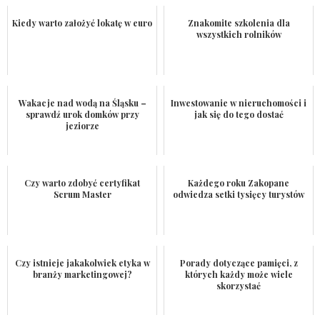
Kiedy warto założyć lokatę w euro
Znakomite szkolenia dla
wszystkich rolników
Wakacje nad wodą na Śląsku –
Inwestowanie w nieruchomości i
sprawdź urok domków przy
jak się do tego dostać
jeziorze
Czy warto zdobyć certyfikat
Każdego roku Zakopane
Scrum Master
odwiedza setki tysięcy turystów
Czy istnieje jakakolwiek etyka w
Porady dotyczące pamięci, z
branży marketingowej?
których każdy może wiele
skorzystać