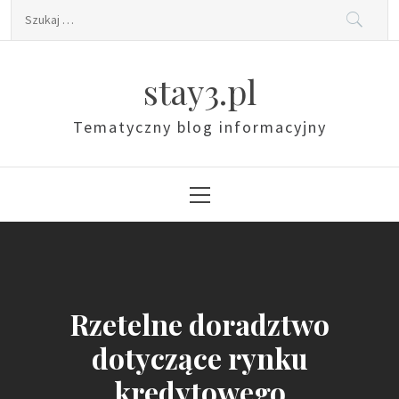
Skip
Szukaj:
to
content
stay3.pl
Tematyczny blog informacyjny
Primary
Menu
Rzetelne doradztwo
dotyczące rynku
kredytowego